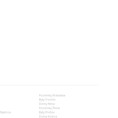
Pozemky Bratislava
Byty Trenčín
Domy Nitra
Pozemky Žilina
Bystrica
Byty Prešov
Domy Košice