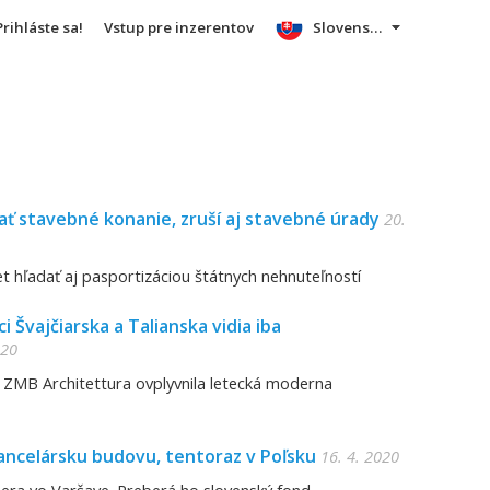
Prihláste sa!
Vstup pre inzerentov
Slovensky
vať stavebné konanie, zruší aj stavebné úrady
20.
 hľadať aj pasportizáciou štátnych nehnuteľností
ci Švajčiarska a Talianska vidia iba
020
od ZMB Architettura ovplyvnila letecká moderna
kancelársku budovu, tentoraz v Poľsku
16. 4. 2020