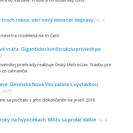
pera vo Varšave. Preberá ho slovenský fond
 troch rokov, verí nový minister dopravy
16. 4.
ministra rozdelená na tri časti
 vráta. Gigantickú konštrukciu priviezli po
20
ovenskej priehrady realizuje český Metrostav. Stavbu pre
i zo zahraničia
lave. Devínska Nová Ves začína s výstavbou
. 2020
ne sa počítalo s jeho dokončením na jeseň 2018
roky na hypotékach. Môžu sa pridať ďalšie
14. 4.