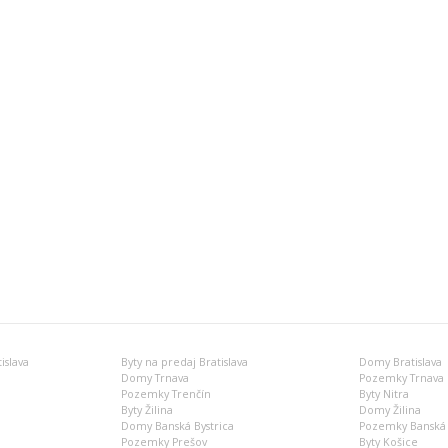
islava
Byty na predaj Bratislava
Domy Bratislava
Domy Trnava
Pozemky Trnava
Pozemky Trenčín
Byty Nitra
Byty Žilina
Domy Žilina
Domy Banská Bystrica
Pozemky Banská 
Pozemky Prešov
Byty Košice