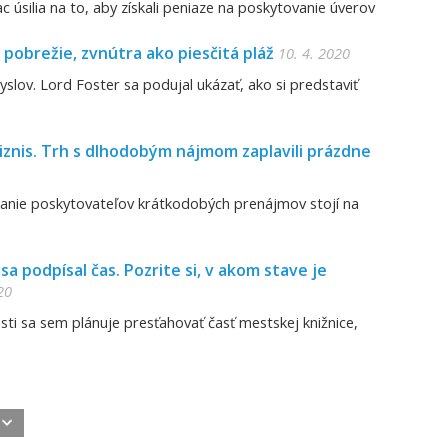
c úsilia na to, aby získali peniaze na poskytovanie úverov
pobrežie, zvnútra ako piesčitá pláž
10. 4. 2020
yslov. Lord Foster sa podujal ukázať, ako si predstaviť
biznis. Trh s dlhodobým nájmom zaplavili prázdne
kanie poskytovateľov krátkodobých prenájmov stojí na
a podpísal čas. Pozrite si, v akom stave je
20
ti sa sem plánuje presťahovať časť mestskej knižnice,