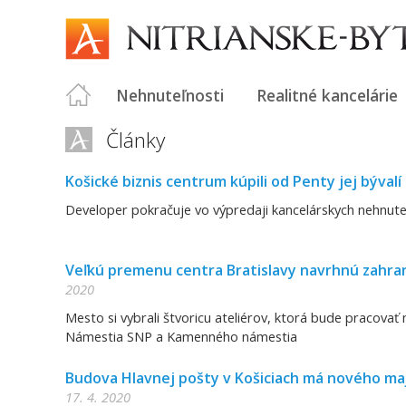
Nehnuteľnosti
Realitné kancelárie
Články
Košické biznis centrum kúpili od Penty jej býval
Developer pokračuje vo výpredaji kancelárskych nehnuteľn
Veľkú premenu centra Bratislavy navrhnú zahrani
2020
Mesto si vybrali štvoricu ateliérov, ktorá bude pracova
Námestia SNP a Kamenného námestia
Budova Hlavnej pošty v Košiciach má nového ma
17. 4. 2020