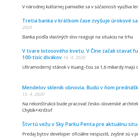
V národnej kultúrnej pamiatke sa v súčasnosti využíva le
Tretia banka v krátkom čase zvyšuje úrokové s
2020
Banka podľa vlastných slov reaguje na situáciu na trhu
V tvare lotosového kvetu. V Číne začali stavať f
100-tisíc divákov
16. 4. 2020
Ultramoderný stánok v Kuang-čou za 1,6 miliardy majú d
Mendelov skleník obnovia. Budú v ňom prednášk
15. 4. 2020
Na rekonštrukcii bude pracovať česko-slovenské archite
Chybík+Krištof
Štvrtú vežu v Sky Parku Penta pre aktuálnu sit
Predaj bytov developer oficiálne nespustil, zvyšné sú v 