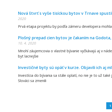
Nová štvrť s vyše tisíckou bytov v Trnave spusti
2020
Prvá etapa projektu by podľa zámeru developera mohla
Plošný prepad cien bytov je čakaním na Godota, t
10. 4. 2020
Mnohí záujemcovia o vlastné bývanie vyčkávajú aj v náde
byt lacnejšie
Investičné byty sú opäť v kurze. Objavili ich aj ml
Investícia do bývania sa stále oplatí, no nie je to už tak
Slováci sa zmenili
1