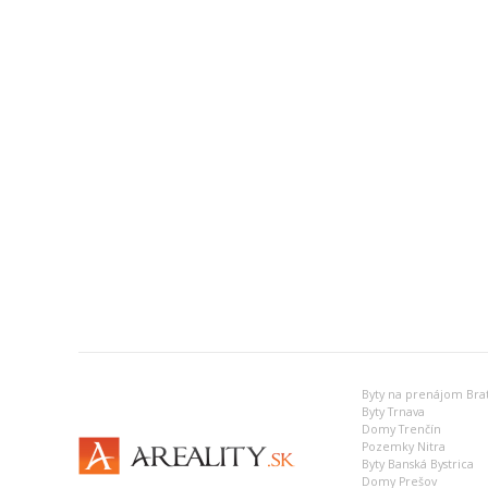
Byty na prenájom Brat
Byty Trnava
Domy Trenčín
Pozemky Nitra
Byty Banská Bystrica
Domy Prešov