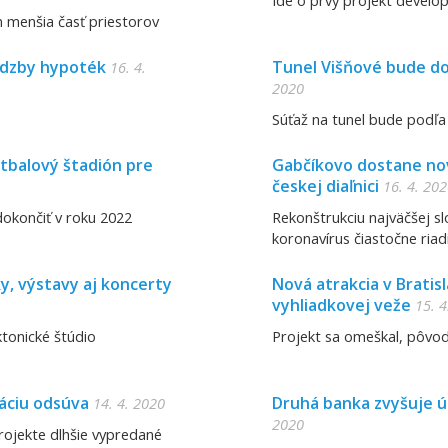
Ide o prvý projekt develo
n menšia časť priestorov
adzby hypoték
Tunel Višňové bude do
16. 4.
2020
Súťaž na tunel bude podľa 
utbalový štadión pre
Gabčíkovo dostane nové
českej diaľnici
16. 4. 20
okončiť v roku 2022
Rekonštrukciu najväčšej sl
koronavírus čiastočne riad
y, výstavy aj koncerty
Nová atrakcia v Bratis
vyhliadkovej veže
15. 4
ktonické štúdio
Projekt sa omeškal, pôvod
uáciu odsúva
Druhá banka zvyšuje ú
14. 4. 2020
2020
projekte dlhšie vypredané