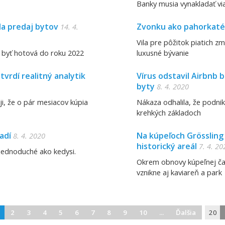
Banky musia vynakladať via
la predaj bytov
Zvonku ako pahorkaté 
14. 4.
Vila pre pôžitok piatich zm
 byť hotová do roku 2022
luxusné bývanie
vrdí realitný analytik
Vírus odstavil Airbnb 
byty
8. 4. 2020
ji, že o pár mesiacov kúpia
Nákaza odhalila, že podni
krehkých základoch
adí
Na kúpeľoch Grössling s
8. 4. 2020
historický areál
7. 4. 20
é jednoduché ako kedysi.
Okrem obnovy kúpeľnej čas
vznikne aj kaviareň a park
2
3
4
5
6
7
8
9
10
...
Ďalšia
20