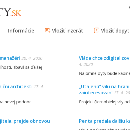
Informácie
Vložiť inzerát
Vložiť dopyt
í manažéri
Vláda chce zdigitalizo
20. 4. 2020
4. 2020
ostí, zbavil sa ďalšej
Nájomné byty bude kabinet
ční architekti
„Utajenú“ vilu na hrani
17. 4.
zainteresovaní
17. 4. 2
ť na novej podobe
Projekt čiernobielej vily 
jiteľa, prejde obnovou
Penta predala ďalšiu 