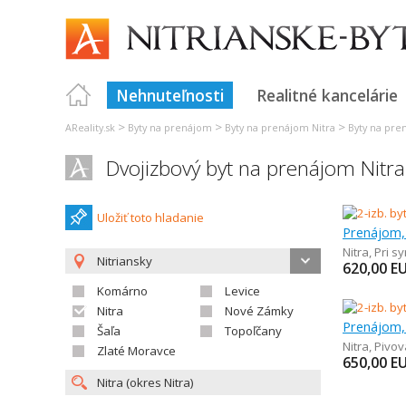
Nehnuteľnosti
Realitné kancelárie
>
>
>
AReality.sk
Byty na prenájom
Byty na prenájom Nitra
Byty na pre
Dvojizbový byt na prenájom Nitra
Uložiť toto hladanie
Prenájom, 
Nitra
,
Pri s
Nitriansky
620,00
E
Komárno
Levice
Nitra
Nové Zámky
Prenájom, 
Šaľa
Topoľčany
Nitra
,
Pivov
Zlaté Moravce
650,00
E