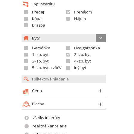
Typ inzerátu
Predaj
Prenájom
Kúpa
Nájom
Dražba
Byty
Garsónka
Dvojgarsónka
1-izb. byt
2-izb. byt
3-izb. byt
4-izb. byt
5-izb. byt a väčší
Iný byt
Cena
Plocha
všetky inzeráty
realitné kancelárie