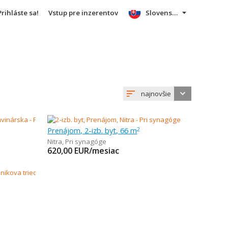
Prihláste sa!
Vstup pre inzerentov
Slovensky
najnovšie
Prenájom, 2-izb. byt, 66 m
2
Nitra
,
Pri synagóge
620,00
EUR/mesiac