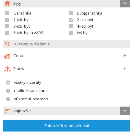
Byty
Garsónka
Dvojgarsónka
1-izb. byt
2-izb. byt
3-izb. byt
4-izb. byt
5-izb. byt a väčší
Iný byt
Cena
Plocha
všetky inzeráty
realitné kancelárie
súkromní inzerenti
najnovšie
Zobraziť
8
nehnuteľností