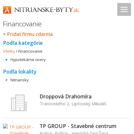
Financovanie
+ Pridať firmu zdarma
Podľa kategórie
Všetky
/
Financovanie
Hypotekárne úvery
Podľa lokality
Nitriansky
Droppová Drahomíra
Tranovského 2, Liptovský Mikuláš
TP GROUP - Stavebné centrum
Košice, Košice - mestská časť Šaca