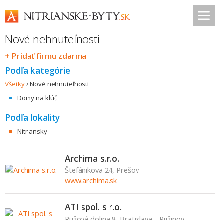
Nové nehnuteľnosti
+ Pridať firmu zdarma
Podľa kategórie
Všetky
/
Nové nehnuteľnosti
Domy na klúč
Podľa lokality
Nitriansky
Archima s.r.o.
Štefánikova 24, Prešov
www.archima.sk
ATI spol. s r.o.
Ružová dolina 8, Bratislava - Ružinov