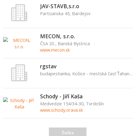
JAV-STAVB,s.r.o
Partizanska 45, Bardejov
MECON, s.r.o.
ČSA 20 , Banská Bystrica
www.mecon.sk
rgstav
budapestianka, Košice - mestská časť Ťahanovce
Schody - Jiří Kaša
Medvedzie 154/34-30, Tvrdošín
www.schody.orava.sk
Ďalšia