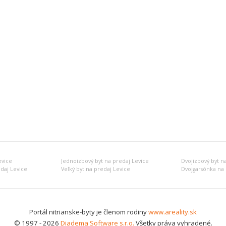
evice
Jednoizbový byt na predaj Levice
Dvojizbový byt n
edaj Levice
Veľký byt na predaj Levice
Dvojgarsónka na 
Portál nitrianske-byty je členom rodiny
www.areality.sk
© 1997 - 2026
Diadema Software s.r.o.
Všetky práva vyhradené.