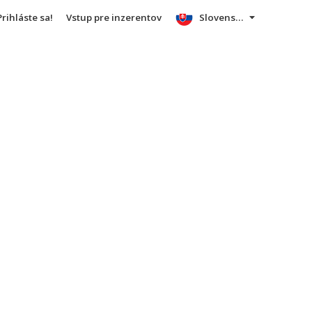
Prihláste sa!
Vstup pre inzerentov
Slovensky