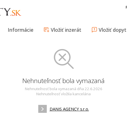
Informácie
Vložiť inzerát
Vložiť dopyt
Nehnuteľnosť bola vymazaná
Nehnuteľnosť bola vymazaná dňa 22.6.2026
Nehnuteľnosť vložila kancelária
DANIS AGENCY s.r.o.