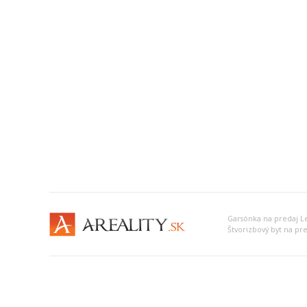
Garsónka na predaj L
Štvorizbový byt na pr