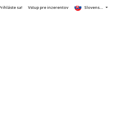
Prihláste sa!
Vstup pre inzerentov
Slovensky